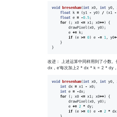
void
bresenham
(
int
x0
,
int
y0
,
float
k
=
(
y1
-
y0
)
/
(
x1
-
float
e
=
-
0.5
;
for
(;
x0
<=
x1
;
x0
++
)
{
drawPixel
(
x0
,
y0
);
e
+=
k
;
if
(
e
>=
0
)
e
-=
1
,
y0
+
}
}
改进： 上述运算中同样用到了小数。但不难发现
dx，e’每次加上2 * dx * k = 2 * dy，
void
bresenham
(
int
x0
,
int
y0
,
int
dx
=
x1
-
x0
;
int
e
=
-
dx
;
for
(;
x0
<=
x1
;
x0
++
)
{
drawPixel
(
x0
,
y0
);
e
+=
2
*
dy
;
if
(
e
>=
0
)
e
-=
2
*
dx
}