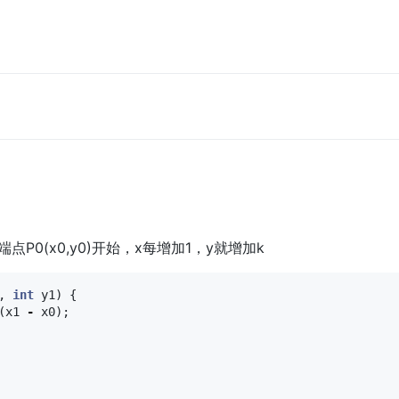
P0(x0,y0)开始，x每增加1，y就增加k
,
int
y1
)
{
(
x1
-
x0
);