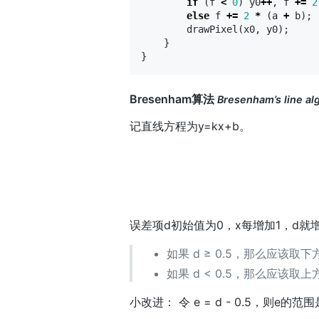
if
(
f
<
0
)
y0
++
,
f
+=
2
else
f
+=
2
*
(
a
+
b
);
drawPixel
(
x0
,
y0
);
}
}
Bresenham算法
Bresenham’s line al
记直线方程为y=kx+b。
误差项d初始值为0，x每增加1，d就增加
如果 d ≥ 0.5，那么应该取
如果 d < 0.5，那么应该取
小改进： 令 e = d - 0.5，则e的