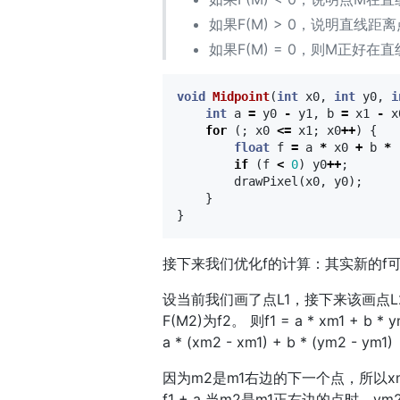
如果F(M) > 0，说明直线距
如果F(M) = 0，则M正好
void
Midpoint
(
int
x0
,
int
y0
,
i
int
a
=
y0
-
y1
,
b
=
x1
-
x
for
(;
x0
<=
x1
;
x0
++
)
{
float
f
=
a
*
x0
+
b
*
if
(
f
<
0
)
y0
++
;
drawPixel
(
x0
,
y0
);
}
}
接下来我们优化f的计算：其实新的f
设当前我们画了点L1，接下来该画点L2（L2是L
F(M2)为f2。 则f1 = a * xm1 + b * ym1
a * (xm2 - xm1) + b * (ym2 - ym1)
因为m2是m1右边的下一个点，所以xm2 - x
f1 + a 当m2是m1正右边的点时，ym2 - y