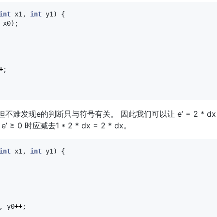
int
x1
,
int
y1
)
{
x0
);
+
;
e的判断只与符号有关。 因此我们可以让 e’ = 2 * dx * e，则初始
e’ ≥ 0 时应减去1 * 2 * dx = 2 * dx。
int
x1
,
int
y1
)
{
,
y0
++
;