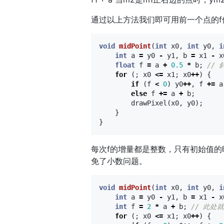
通过以上方法我们即可用前一个点的f值求得后一个
void
midPoint
(
int
x0
,
int
y0
,
i
int
a
=
y0
-
y1
,
b
=
x1
-
x
float
f
=
a
+
0.5
*
b
;
//
for
(;
x0
<=
x1
;
x0
++
)
{
if
(
f
<
0
)
y0
++
,
f
+=
a
else
f
+=
a
+
b
;
drawPixel
(
x0
,
y0
);
}
}
每次f的增量都是整数，只有初始值的时候f = a 
免了小数问题。
void
midPoint
(
int
x0
,
int
y0
,
i
int
a
=
y0
-
y1
,
b
=
x1
-
x
int
f
=
2
*
a
+
b
;
// 此处
for
(;
x0
<=
x1
;
x0
++
)
{