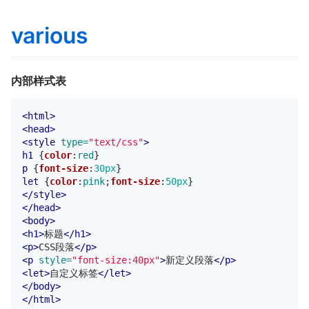
various
内部样式表
<html>
<head>
<style 
type=
"text/css"
>
h1
{
color
:
red
}
p
{
font-size
:
30px
}
let
{
color
:
pink
;
font-size
:
50px
}
</style>
</head>
<body>
<h1>
标题
</h1>
<p>
CSS段落
</p>
<p
style=
"font-size:40px"
>
新定义段落
</p>
<let>
自定义标签
</let>
</body>
</html>