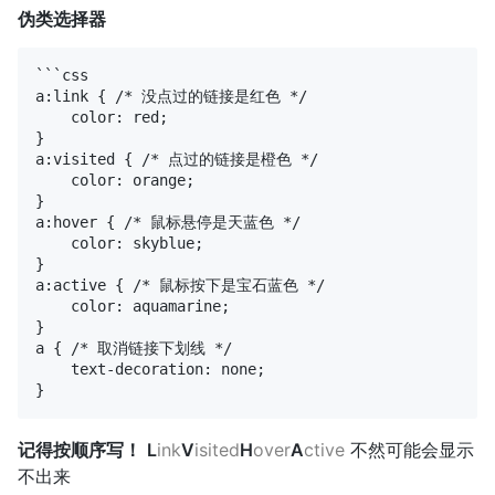
伪类选择器
```css

a:link { /* 没点过的链接是红色 */

    color: red;

}

a:visited { /* 点过的链接是橙色 */

    color: orange;

}

a:hover { /* 鼠标悬停是天蓝色 */

    color: skyblue;

}

a:active { /* 鼠标按下是宝石蓝色 */

    color: aquamarine;

}

a { /* 取消链接下划线 */

    text-decoration: none;

记得按顺序写！
L
ink
V
isited
H
over
A
ctive
不然可能会显示
不出来