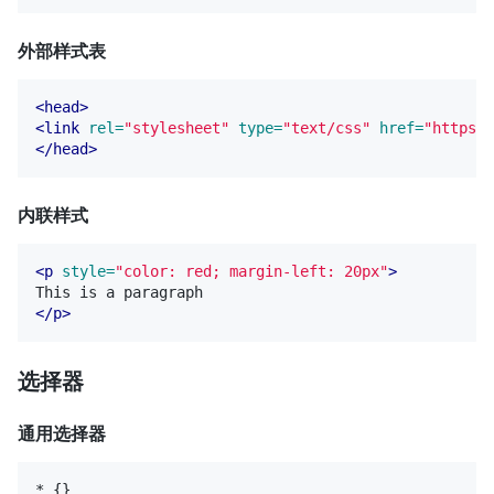
外部样式表
<head>
<link
rel=
"stylesheet"
type=
"text/css"
href=
"https:/
</head>
内联样式
<p
style=
"color: red; margin-left: 20px"
>
</p>
选择器
通用选择器
* {}
