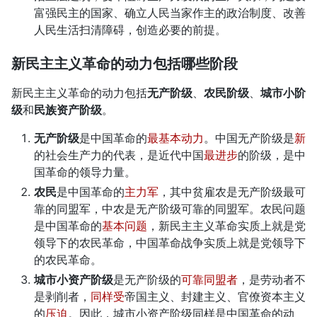
富强民主的国家、确立人民当家作主的政治制度、改善
人民生活扫清障碍，创造必要的前提。
新民主主义革命的动力包括哪些阶段
新民主主义革命的动力包括
无产阶级
、
农民阶级
、
城市小阶
级
和
民族资产阶级
。
无产阶级
是中国革命的
最基本动力
。中国无产阶级是
新
的社会生产力的代表，是近代中国
最进步
的阶级，是中
国革命的领导力量。
农民
是中国革命的
主力军
，其中贫雇农是无产阶级最可
靠的同盟军，中农是无产阶级可靠的同盟军。农民问题
是中国革命的
基本问题
，新民主主义革命实质上就是党
领导下的农民革命，中国革命战争实质上就是党领导下
的农民革命。
城市小资产阶级
是无产阶级的
可靠同盟者
，是劳动者不
是剥削者，
同样受
帝国主义、封建主义、官僚资本主义
的
压迫
。因此，城市小资产阶级同样是中国革命的动