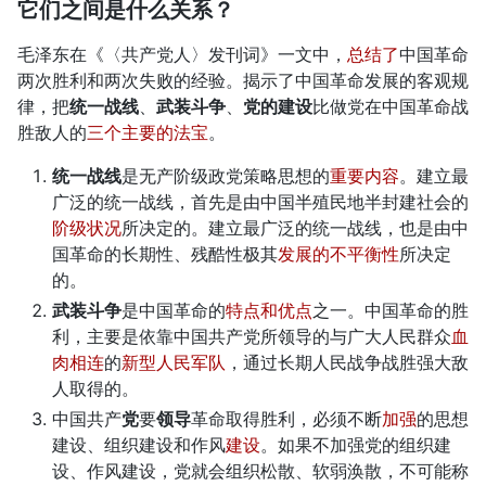
它们之间是什么关系？
毛泽东在《〈共产党人〉发刊词》一文中，
总结了
中国革命
两次胜利和两次失败的经验。揭示了中国革命发展的客观规
律，把
统一战线
、
武装斗争
、
党的建设
比做党在中国革命战
胜敌人的
三个主要的法宝
。
统一战线
是无产阶级政党策略思想的
重要内容
。建立最
广泛的统一战线，首先是由中国半殖民地半封建社会的
阶级状况
所决定的。建立最广泛的统一战线，也是由中
国革命的长期性、残酷性极其
发展的不平衡性
所决定
的。
武装斗争
是中国革命的
特点和优点
之一。中国革命的胜
利，主要是依靠中国共产党所领导的与广大人民群众
血
肉相连
的
新型人民军队
，通过长期人民战争战胜强大敌
人取得的。
中国共产
党
要
领导
革命取得胜利，必须不断
加强
的思想
建设、组织建设和作风
建设
。如果不加强党的组织建
设、作风建设，党就会组织松散、软弱涣散，不可能称